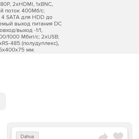
080Р, 2хHDMI, 1хBNC,
й поток 400Мб/с;
; 4 SATA для HDD до
ляемый выход питания DC
вход/выход -1/1,
00/1000 Мбит/с; 2хUSB;
2хRS-485 (полудуплекс),
445х400х75 мм.
Dahua