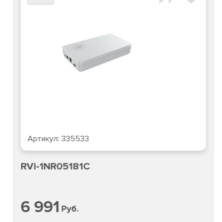
Артикул:
335533
RVi-1NR05181C
6 991
Руб.