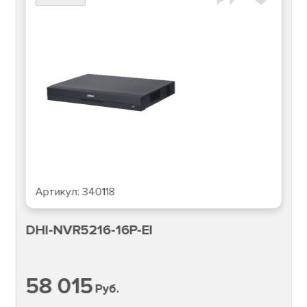
Артикул:
340118
DHI-NVR5216-16P-EI
58 015
Руб.