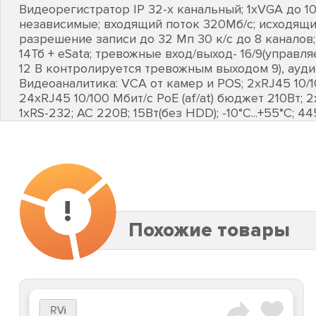
Видеорегистратор IP 32-х канальный; 1хVGA до 1
независимые; входящий поток 320Мб/с; исходящи
разрешение записи до 32 Мп 30 к/с до 8 каналов
14Тб + eSata; тревожные вход/выход- 16/9(управ
12 В контролируется тревожным выходом 9), аудио
Видеоаналитика: VCA от камер и POS; 2хRJ45 10/1
24хRJ45 10/100 Мбит/с PоE (af/at) бюджет 210Вт; 
1хRS-232; AC 220В; 15Вт(без HDD); -10°C...+55°C; 
!
Похожие товары
RVi