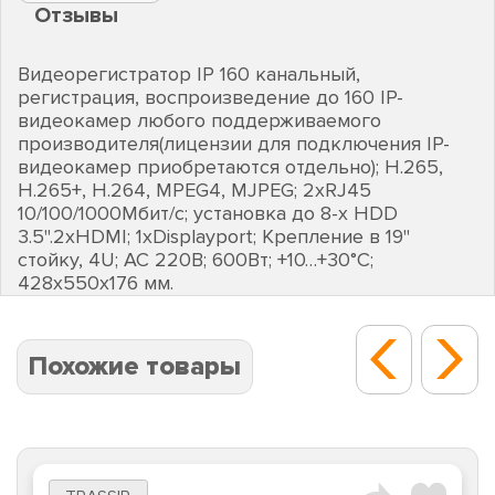
Отзывы
Видеорегистратор IP 160 канальный,
регистрация, воспроизведение до 160 IP-
видеокамер любого поддерживаемого
производителя(лицензии для подключения IP-
видеокамер приобретаются отдельно); H.265,
H.265+, Н.264, MPEG4, MJPEG; 2хRJ45
10/100/1000Мбит/с; установка до 8-х HDD
3.5".2хHDMI; 1хDisplayport; Крепление в 19"
стойку, 4U; AC 220В; 600Вт; +10…+30°C;
428х550х176 мм.
Похожие товары