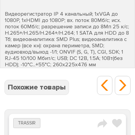
Видеорегистратор IP 4 канальный; 1хVGA до
1080Р, 1хHDMI до 1080Р; вх. поток 80Мб/с; исх.
поток 60Мб/с; разрешение записи до 8Мп 25 к/с;
H.265+/H.265/H.264+/H.264; 1 SATA для HDD до 8
Тб; видеоаналитика: SMD Plus; видеоаналитика с
камер (все кн): охрана периметра, SMD;
аудиовход/выход -1/1; ONVIF (S, G, T), CGI, SDK; 1
RJ-45 10/100 Мбит/с; USB; DC 12В, 1.5А; 10Вт(без
HDD); -10°C...+55°C; 260х225х47.6 мм
Похожие товары
TRASSIR