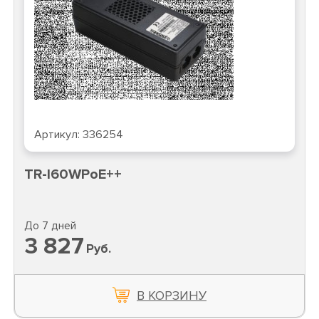
Артикул:
336254
TR-I60WPoE++
До 7 дней
3 827
Руб.
В КОРЗИНУ