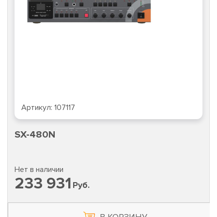
Артикул:
97115
TLK-OV650C-2-47U-GY
Нет в наличии
7 889
Руб.
В КОРЗИНУ