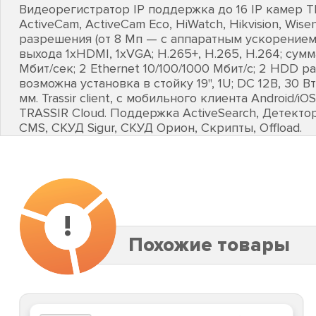
Видеорегистратор IP поддержка до 16 IP камер T
ActiveCam, ActiveCam Eco, HiWatch, Hikvision, Wise
разрешения (от 8 Мп — с аппаратным ускорением
выхода 1хHDMI, 1хVGA; H.265+, H.265, H.264; сум
Мбит/сек; 2 Ethernet 10/100/1000 Мбит/с; 2 HDD ра
возможна установка в стойку 19", 1U; DC 12В, 30 Вт;
мм. Trassir client, с мобильного клиента Android/
TRASSIR Cloud. Поддержка ActiveSearch, Детектор
CMS, СКУД Sigur, СКУД Орион, Скрипты, Offload.
!
Похожие товары