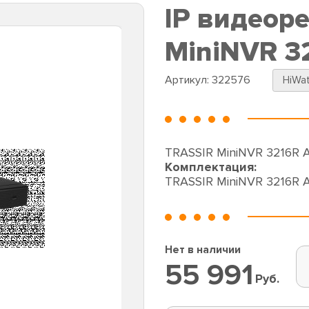
IP видеор
MiniNVR 3
Артикул:
322576
HiWa
TRASSIR MiniNVR 3216R AF
Комплектация:
TRASSIR MiniNVR 3216R 
Нет в наличии
55 991
Руб.