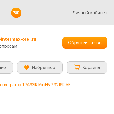
Личный кабинет
intermax-orel.ru
Обратная связь
опросам
ние
Избранное
Корзина
регистратор TRASSIR MiniNVR 3216R AF