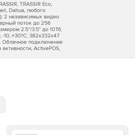
RASSIR, TRASSIR Eco,
net, Dahua, любого
); 2 независимых видео
марный поток до 256
змером 2.5"/3.5" до 10Тб;
 -10...+30?С; 382х332х47
iOS. Облачное подключение
 активности, ActivePOS,