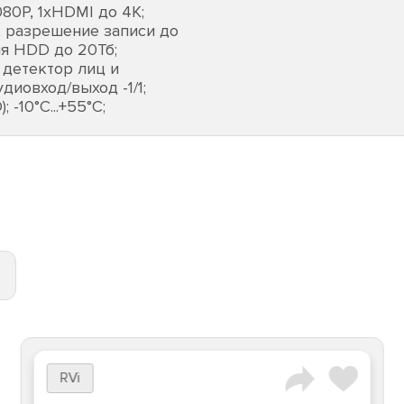
80Р, 1хHDMI до 4К;
; разрешение записи до
ля HDD до 20Тб;
 детектор лиц и
диовход/выход -1/1;
 -10°C...+55°C;
RVi