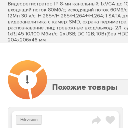
Видеорегистратор IP 8-ми канальный; 1хVGA до 10
входящий поток 80Мб/с; исходящий поток 60Мб/с
12Мп 30 к/с; H.265+/H.265/H.264+/H.264; 1 SATA д
видеоаналитика с камер: SMD, охрана периметра,
распознавание лиц; тревожные вход/выход- 2/1, ау
1хRJ45 10/100 Мбит/с; 2хUSB; DC 12В; 10Вт(без HDD);
204х206х46 мм.
!
Похожие товары
Hikvision