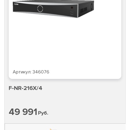
Артикул:
346076
F-NR-216X/4
49 991
Руб.