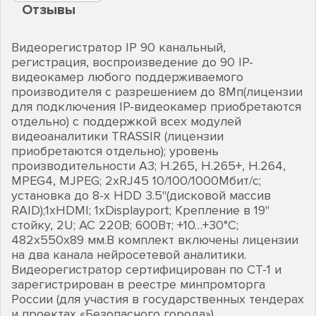
Отзывы
Видеорегистратор IP 90 канальный,
регистрация, воспроизведение до 90 IP-
видеокамер любого поддерживаемого
производителя с разрешением до 8Мп(лицензии
для подключения IP-видеокамер приобретаются
отдельно) с поддержкой всех модулей
видеоаналитики TRASSIR (лицензии
приобретаются отдельно); уровень
производительности A3; H.265, H.265+, Н.264,
MPEG4, MJPEG; 2хRJ45 10/100/1000Мбит/с;
установка до 8-х HDD 3.5"(дисковой массив
RAID);1хHDMI; 1хDisplayport; Крепление в 19"
стойку, 2U; AC 220В; 600Вт; +10…+30°C;
482х550х89 мм.В комплект включены лицензии
на два канала нейросетевой аналитики.
Видеорегистратор сертифицирован по СТ-1 и
зарегистрирован в реестре минпромторга
России (для участия в государственных тендерах
и проектах «Безопасного города»).