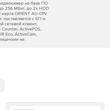
видеокамер на базе ПО
до 256 Мбит; до 2х HDD
B-карта ORIENT AU-01N;
т; поставляется с БП и
ый сетевой клиент,
Counter, ActivePOS, .
 Eco, ActiveCam,
(лицензии на