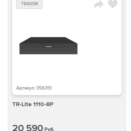
Hikvision
Артикул:
326962
DS-7732NI-M4/16P
60 735
Руб.