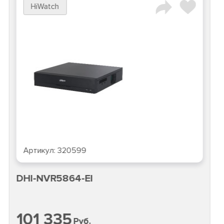
iFlow
Артикул:
346071
F-NR-208X/2
21 691
Руб.