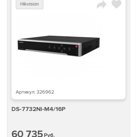
HiWatch
Артикул:
320599
DHI-NVR5864-EI
101 335
Руб.