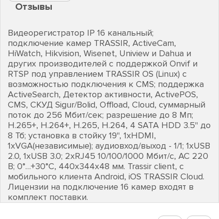
Отзывы
Видеорегистратор IP 16 канальный;
подключение камер TRASSIR, ActiveCam,
HiWatch, Hikvision, Wisenet, Uniview и Dahua и
других производителей с поддержкой Onvif и
RTSP под управлением TRASSIR OS (Linuх) с
возможностью подключения к CMS; поддержка
ActiveSearch, Детектор активности, ActivePOS,
CMS, СКУД Sigur/Bolid, Offload, Cloud, суммарный
поток до 256 Мбит/сек; разрешение до 8 Мп;
H.265+, Н.264+, H.265, Н.264, 4 SATA HDD 3.5" до
8 Тб; установка в стойку 19", 1хHDMI,
1хVGA(независимые); аудиовход/выход - 1/1; 1хUSB
2.0, 1хUSB 3.0; 2хRJ45 10/100/1000 Мбит/с, AC 220
В; 0°…+30°C, 440х344х48 мм. Trassir client, с
мобильного клиента Android, iOS TRASSIR Cloud.
Лицензии на подключение 16 камер входят в
комплект поставки.