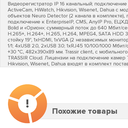
Видеорегистратор IP 16 канальный; подключение
ActiveCam, HiWatch, Hikvision, Wisenet, Dahua с 
объектов Neuro Detector (2 канала в комплекте),
подключение к EnterpriseIP, CMS, AnyIP Pro, ЕЦХД,
Bolid и «Орион»; суммарный поток до 640 Мбит/се
H.265+, Н.264+, H.265, Н.264, MPEG4, SATA HDD 3.
стойку 19", 1хHDMI, 1хVGA (2 независимых монитор
1/1; 4хUSB 2.0, 2хUSB 3.0; 1хRJ45 10/100/1000 Мбит/
+30 °C, 482х390х89 мм. Trassir client, с мобильного
TRASSIR Cloud. Лицензии на подключение камер T
Hikvision, Wisenet, Dahua входят в комплект поста
!
Похожие товары