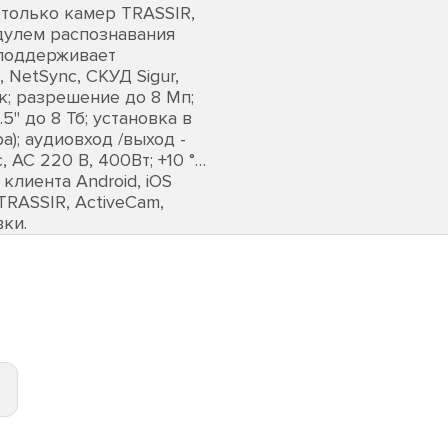
 только камер TRASSIR,
модулем распознавания
 поддерживает
 NetSync, СКУД Sigur,
к; разрешение до 8 Мп;
5" до 8 Тб; установка в
а); аудиовход /выход -
с, AC 220 В, 400Вт; +10 °…
 клиента Android, iOS
RASSIR, ActiveCam,
вки.