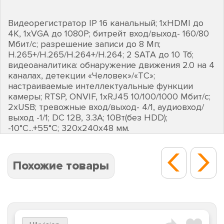
Видеорегистратор IP 16 канальный; 1хHDMI до
4K, 1хVGA до 1080Р; битрейт вход/выход- 160/80
Мбит/с; разрешение записи до 8 Мп;
H.265+/H.265/H.264+/H.264; 2 SATA до 10 Тб;
видеоаналитика: обнаружение движения 2.0 на 4
каналах, детекции «Человек»/«ТС»;
настраиваемые интеллектуальные функции
камеры; RTSP, ONVIF, 1хRJ45 10/100/1000 Мбит/с;
2хUSB; тревожные вход/выход- 4/1, аудиовход/
выход -1/1; DC 12В, 3.3А; 10Вт(без HDD);
-10°C...+55°C; 320х240х48 мм.
Похожие товары