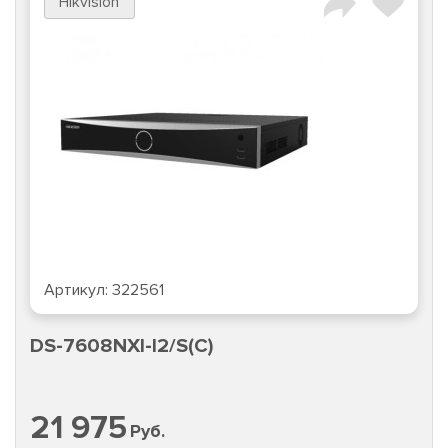
Hikvision
Артикул:
322561
DS-7608NXI-I2/S(С)
21 975
Руб.