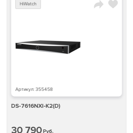
HiWatch
Артикул:
355458
DS-7616NXI-K2(D)
30 790
Руб.