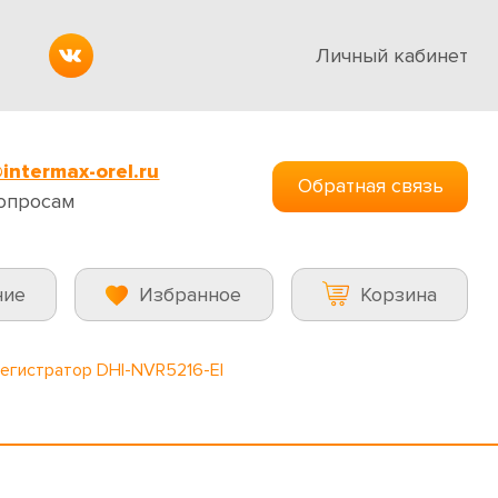
Личный кабинет
intermax-orel.ru
Обратная связь
опросам
ние
Избранное
Корзина
регистратор DHI-NVR5216-EI