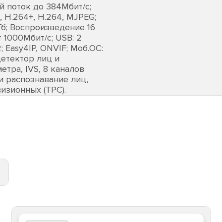
й поток до 384Мбит/с;
 H.264+, H.264, MJPEG;
Тб; Воспроизведение 16
т 1000Мбит/с; USB: 2
2; Easy4IP, ONVIF; Моб.ОС:
 детектор лиц и
етра, IVS, 8 каналов
и распознавание лиц,
изионных (TPC).