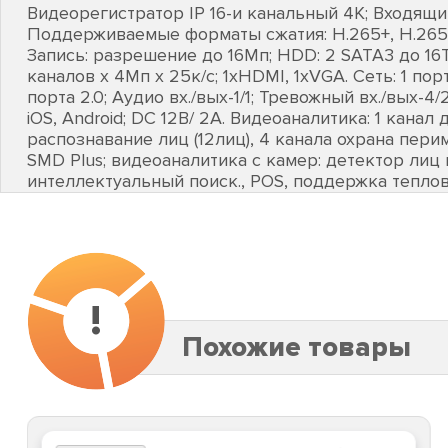
Видеорегистратор IP 16-и канальный 4K; Входящи
Поддерживаемые форматы сжатия: H.265+, H.265,
Запись: разрешение до 16Мп; HDD: 2 SATA3 до 16
каналов х 4Мп х 25к/с; 1хHDMI, 1хVGA. Сеть: 1 пор
порта 2.0; Аудио вх./вых-1/1; Тревожный вх./вых-4/
iOS, Android; DC 12В/ 2А. Видеоаналитика: 1 канал
распознавание лиц (12лиц), 4 канала охрана перим
SMD Plus; видеоаналитика с камер: детектор лиц 
интеллектуальный поиск., POS, поддержка теплов
!
Похожие товары