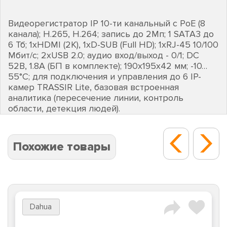
Видеорегистратор IP 10-ти канальный с PoE (8
канала); H.265, H.264; запись до 2Мп; 1 SATA3 до
6 Тб; 1хHDMI (2K), 1хD-SUB (Full HD); 1хRJ-45 10/100
Мбит/с; 2хUSB 2.0; аудио вход/выход - 0/1; DC
52В, 1.8A (БП в комплекте); 190х195х42 мм; -10…
55°C; для подключения и управления до 6 IP-
камер TRASSIR Lite, базовая встроенная
аналитика (пересечение линии, контроль
области, детекция людей).
Похожие товары
Dahua