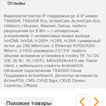
Отзывы
Видеорегистратор IP поддержка до 4 IP камер
TRASSIR, TRASSIR Eco, ActiveCam, ActiveCam Eco,
HiWatch, Hikvision, Wisenet, Dahua, любого
разрешения (от 8 Мп — с аппаратным
ускорением); 2 независимых видео выхода
1хHDMI, 1хVGA; H.265+, H.265, H.264; суммарный
поток до 256 Мбит/сек; 2 Ethernet 10/100/1000
Мбит/с; 2 HDD размером 2.5"/3.5" любого
объема; возможна установка в стойку 19", 1U; DC
12В, 30 Вт; -10...+30?С; 440х293.6х44.5 мм. Trassir
client, с мобильного клиента Android/iOS.
Облачное подключение TRASSIR Cloud.
Поддержка ActiveSearch, Детектор активности,
ActivePOS, CMS, СКУД Sigur, СКУД Орион,
Скрипты, Offload.
Похожие товары