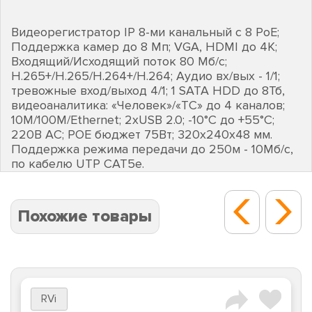
Видеорегистратор IP 8-ми канальный c 8 PoE;
Поддержка камер до 8 Мп; VGA, HDMI до 4К;
Входящий/Исходящий поток 80 Мб/с;
H.265+/H.265/H.264+/H.264; Аудио вх/вых - 1/1;
тревожные вход/выход 4/1; 1 SATA HDD до 8Тб,
видеоаналитика: «Человек»/«ТС» до 4 каналов;
10M/100M/Ethernet; 2хUSB 2.0; -10°C до +55°C;
220В АC; POE бюджет 75Вт; 320х240х48 мм.
Поддержка режима передачи до 250м - 10Мб/с,
по кабелю UTP CAT5e.
Похожие товары
RVi