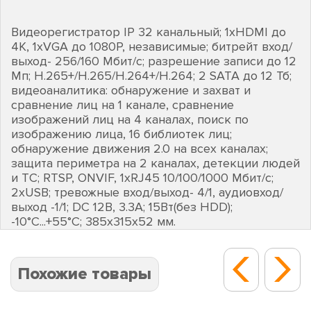
Видеорегистратор IP 32 канальный; 1хHDMI до
4K, 1хVGA до 1080Р, независимые; битрейт вход/
выход- 256/160 Мбит/с; разрешение записи до 12
Мп; H.265+/H.265/H.264+/H.264; 2 SATA до 12 Тб;
видеоаналитика: обнаружение и захват и
сравнение лиц на 1 канале, сравнение
изображений лиц на 4 каналах, поиск по
изображению лица, 16 библиотек лиц;
обнаружение движения 2.0 на всех каналах;
защита периметра на 2 каналах, детекции людей
и ТС; RTSP, ONVIF, 1хRJ45 10/100/1000 Мбит/с;
2хUSB; тревожные вход/выход- 4/1, аудиовход/
выход -1/1; DC 12В, 3.3А; 15Вт(без HDD);
-10°C...+55°C; 385х315х52 мм.
Похожие товары