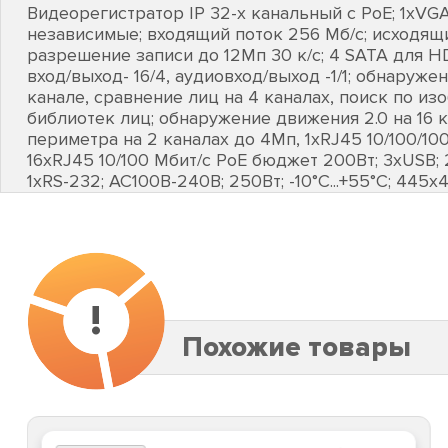
Видеорегистратор IP 32-х канальный с PоE; 1хVGA
независимые; входящий поток 256 Мб/с; исходящи
разрешение записи до 12Мп 30 к/с; 4 SATA для H
вход/выход- 16/4, аудиовход/выход -1/1; обнаружен
канале, сравнение лиц на 4 каналах, поиск по из
библиотек лиц; обнаружение движения 2.0 на 16 к
периметра на 2 каналах до 4Мп, 1хRJ45 10/100/100
16хRJ45 10/100 Мбит/с PоE бюджет 200Вт; 3хUSB; 
1хRS-232; AC100В-240В; 250Вт; -10°C...+55°C; 445х
!
Похожие товары