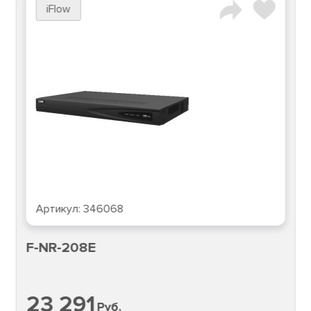
iFlow
Артикул:
346068
F-NR-208E
23 291
Руб.