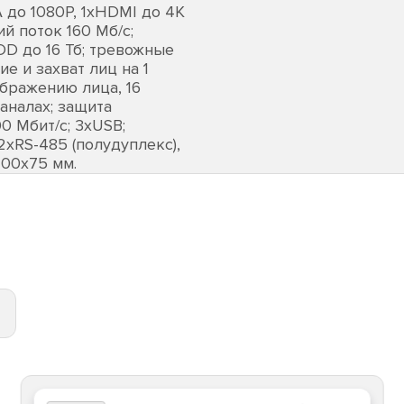
 до 1080Р, 1хHDMI до 4К
й поток 160 Мб/с;
DD до 16 Тб; тревожные
ие и захват лиц на 1
ображению лица, 16
аналах; защита
0 Мбит/с; 3хUSB;
2хRS-485 (полудуплекс),
400х75 мм.