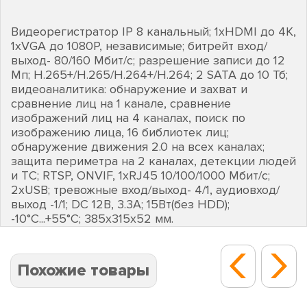
Видеорегистратор IP 8 канальный; 1хHDMI до 4K,
1хVGA до 1080Р, независимые; битрейт вход/
выход- 80/160 Мбит/с; разрешение записи до 12
Мп; H.265+/H.265/H.264+/H.264; 2 SATA до 10 Тб;
видеоаналитика: обнаружение и захват и
сравнение лиц на 1 канале, сравнение
изображений лиц на 4 каналах, поиск по
изображению лица, 16 библиотек лиц;
обнаружение движения 2.0 на всех каналах;
защита периметра на 2 каналах, детекции людей
и ТС; RTSP, ONVIF, 1хRJ45 10/100/1000 Мбит/с;
2хUSB; тревожные вход/выход- 4/1, аудиовход/
выход -1/1; DC 12В, 3.3А; 15Вт(без HDD);
-10°C...+55°C; 385х315х52 мм.
Похожие товары