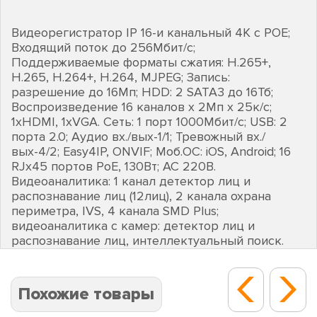
Видеорегистратор IP 16-и канальный 4K с РОЕ;
Входящий поток до 256Мбит/с;
Поддерживаемые форматы сжатия: H.265+,
H.265, H.264+, H.264, MJPEG; Запись:
разрешение до 16Мп; HDD: 2 SATA3 до 16Тб;
Воспроизведение 16 каналов х 2Мп х 25к/с;
1хHDMI, 1хVGA. Сеть: 1 порт 1000Мбит/с; USB: 2
порта 2.0; Аудио вх./вых-1/1; Тревожный вх./
вых-4/2; Easy4IP, ONVIF; Моб.ОС: iOS, Android; 16
RJх45 портов PoE, 130Вт; AC 220В.
Видеоаналитика: 1 канал детектор лиц и
распознавание лиц (12лиц), 2 канала охрана
периметра, IVS, 4 канала SMD Plus;
видеоаналитика с камер: детектор лиц и
распознавание лиц, интеллектуальный поиск.
Похожие товары