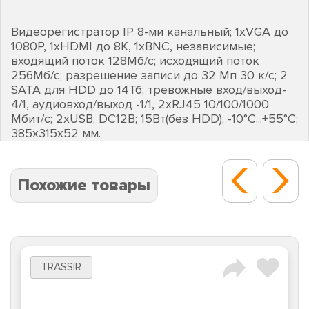
Видеорегистратор IP 8-ми канальный; 1хVGA до
1080Р, 1хHDMI до 8К, 1хBNC, независимые;
входящий поток 128Мб/с; исходящий поток
256Мб/с; разрешение записи до 32 Мп 30 к/с; 2
SATA для HDD до 14Тб; тревожные вход/выход-
4/1, аудиовход/выход -1/1, 2хRJ45 10/100/1000
Мбит/с; 2хUSB; DC12В; 15Вт(без HDD); -10°C...+55°C;
385х315х52 мм.
Похожие товары
TRASSIR