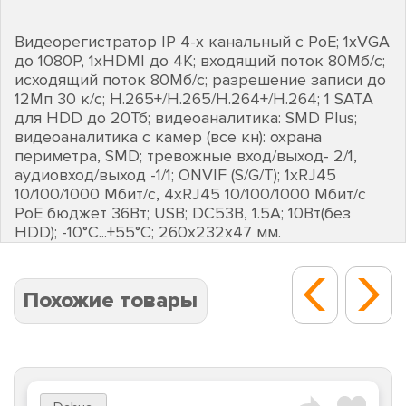
Видеорегистратор IP 4-х канальный с PoE; 1хVGA
до 1080Р, 1хHDMI до 4К; входящий поток 80Мб/с;
исходящий поток 80Мб/с; разрешение записи до
12Мп 30 к/с; H.265+/H.265/H.264+/H.264; 1 SATA
для HDD до 20Тб; видеоаналитика: SMD Plus;
видеоаналитика с камер (все кн): охрана
периметра, SMD; тревожные вход/выход- 2/1,
аудиовход/выход -1/1; ONVIF (S/G/T); 1хRJ45
10/100/1000 Мбит/с, 4хRJ45 10/100/1000 Мбит/с
PоE бюджет 36Вт; USB; DC53В, 1.5А; 10Вт(без
HDD); -10°C...+55°C; 260х232х47 мм.
Похожие товары