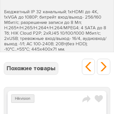
Бюджетный IP 32 канальный; 1хHDMI до 4K,
1хVGA до 1080Р; битрейт вход/выход- 256/160
Мбит/с; разрешение записи до 8 Мп;
H.265+/H.265/H.264+/H.264/MPEG4; 4 SATA до 8
Тб; HIK Cloud P2P; 2хRJ45 10/100/1000 Мбит/с;
2хUSB; тревожные вход/выход- 16/4, аудиовход/
выход -1/1; AC 100-240В; 20Вт(без HDD);
-10°C...+55°C; 445х400х71 мм.
Похожие товары
Hikvision