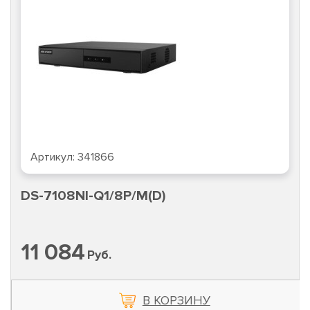
Артикул:
341862
DS-7104NI-Q1/4P/M(D)
7 951
Руб.
РЗИНУ
В КОР