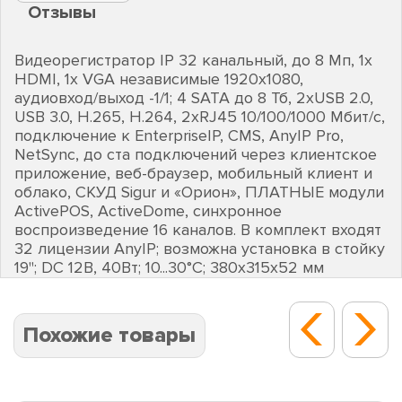
Отзывы
Видеорегистратор IP 32 канальный, до 8 Мп, 1х
HDMI, 1х VGA независимые 1920х1080,
аудиовход/выход -1/1; 4 SATA до 8 Тб, 2хUSB 2.0,
USB 3.0, H.265, Н.264, 2хRJ45 10/100/1000 Мбит/с,
подключение к EnterpriseIP, CMS, AnyIP Pro,
NetSync, до ста подключений через клиентское
приложение, веб-браузер, мобильный клиент и
облако, СКУД Sigur и «Орион», ПЛАТНЫЕ модули
ActivePOS, ActiveDome, синхронное
воспроизведение 16 каналов. В комплект входят
32 лицензии AnyIP; возможна установка в стойку
19"; DC 12В, 40Вт; 10...30°C; 380х315х52 мм
Похожие товары