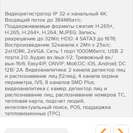
Видеорегистратор IP 32-х канальный 4K;
Входящий поток до 384Мбит/с;
Поддерживаемые форматы сжатия: H.265+,
H.265, H.264+, H.264, MJPEG; Запись:
разрешение до 32Мп; HDD: 4 SATA3 до 16Тб;
Воспроизведение 32канала х 2Мп х 25к/с;
2хHDMI, 2хVGA. Сеть: 1 порт 1000Мбит/с; USB: 2
порта 2.0; Аудио вх./вых-1/2; Тревожный вх./
вых-16/6; Easy4IP, ONVIF; Моб.ОС: iOS, Android; DC
12В/ 2А. Видеоаналитика: 2 канала детектор лиц
и распознавание лиц (12лиц), 4 канала охрана
периметра, IVS, 8 каналов SMD Plus;
видеоаналитика с камер: детектор лиц и
распознавание лиц, распознавание номеров ТС,
тепловая карта, подсчет людей,
интеллектуальный поиск, POS, поддержка
тепловизионных (TPC) .