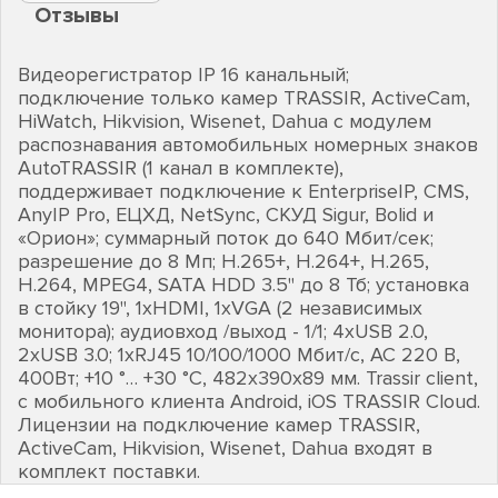
Отзывы
Видеорегистратор IP 16 канальный;
подключение только камер TRASSIR, ActiveCam,
HiWatch, Hikvision, Wisenet, Dahua с модулем
распознавания автомобильных номерных знаков
AutoTRASSIR (1 канал в комплекте),
поддерживает подключение к EnterpriseIP, CMS,
AnyIP Pro, ЕЦХД, NetSync, СКУД Sigur, Bolid и
«Орион»; суммарный поток до 640 Мбит/сек;
разрешение до 8 Мп; H.265+, Н.264+, H.265,
Н.264, MPEG4, SATA HDD 3.5" до 8 Тб; установка
в стойку 19", 1хHDMI, 1хVGA (2 независимых
монитора); аудиовход /выход - 1/1; 4хUSB 2.0,
2хUSB 3.0; 1хRJ45 10/100/1000 Мбит/с, AC 220 В,
400Вт; +10 °… +30 °C, 482х390х89 мм. Trassir client,
с мобильного клиента Android, iOS TRASSIR Cloud.
Лицензии на подключение камер TRASSIR,
ActiveCam, Hikvision, Wisenet, Dahua входят в
комплект поставки.