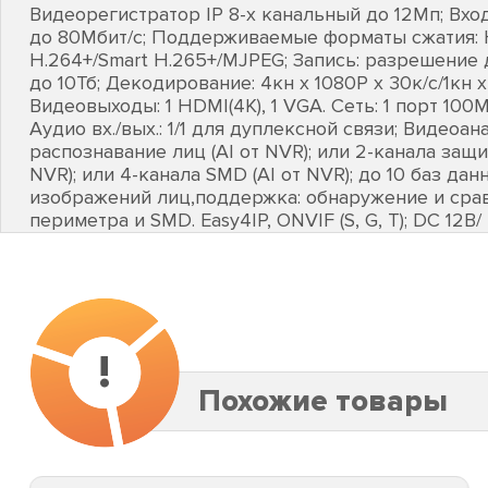
Видеорегистратор IP 8-х канальный до 12Мп; Вхо
до 80Мбит/с; Поддерживаемые форматы сжатия: 
H.264+/Smart H.265+/MJPEG; Запись: разрешение 
до 10Тб; Декодирование: 4кн х 1080Р х 30к/с/1кн х
Видеовыходы: 1 HDMI(4К), 1 VGA. Сеть: 1 порт 100Мб
Аудио вх./вых.: 1/1 для дуплексной связи; Видеоан
распознавание лиц (AI от NVR); или 2-канала защи
NVR); или 4-канала SMD (AI от NVR); до 10 баз да
изображений лиц,поддержка: обнаружение и срав
периметра и SMD. Easy4IP, ONVIF (S, G, T); DC 12В
!
Похожие товары