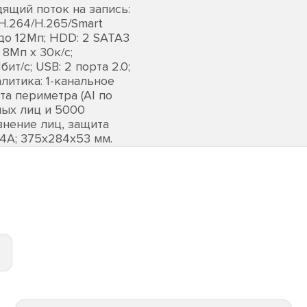
дящий поток на запись:
H.264/H.265/Smart
до 12Мп; HDD: 2 SATA3
 8Мп х 30к/с;
ит/с; USB: 2 порта 2.0;
алитика: 1-канальное
та периметра (AI по
нных лиц и 5000
нение лиц, защита
/ 4A; 375х284х53 мм.