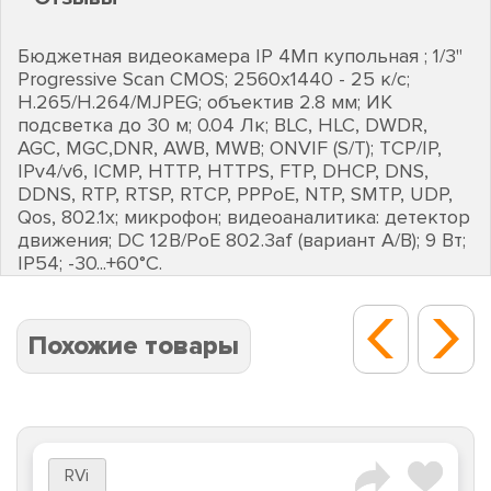
Бюджетная видеокамера IP 4Мп купольная ; 1/3"
Progressive Scan CMOS; 2560х1440 - 25 к/с;
H.265/H.264/MJPEG; объектив 2.8 мм; ИК
подсветка до 30 м; 0.04 Лк; BLC, HLC, DWDR,
AGC, MGC,DNR, AWB, MWB; ONVIF (S/T); TCP/IP,
IPv4/v6, ICMP, HTTP, HTTPS, FTP, DHCP, DNS,
DDNS, RTP, RTSP, RTCP, PPPoE, NTP, SMTP, UDP,
Qos, 802.1х; микрофон; видеоаналитика: детектор
движения; DC 12В/PoE 802.3af (вариант А/В); 9 Вт;
IP54; -30...+60°C.
Похожие товары
RVi