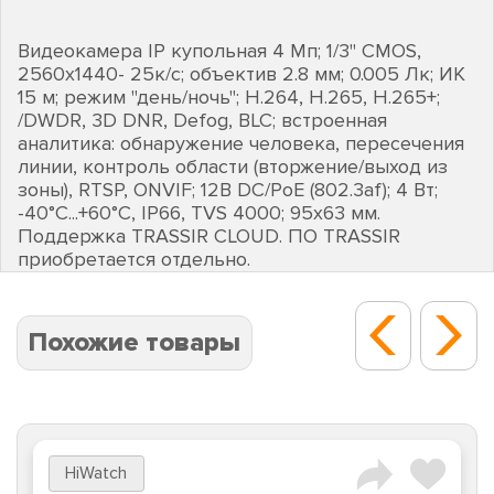
Видеокамера IP купольная 4 Мп; 1/3" CMOS,
2560х1440- 25к/с; объектив 2.8 мм; 0.005 Лк; ИК
15 м; режим "день/ночь"; H.264, H.265, H.265+;
/DWDR, 3D DNR, Defog, BLC; встроенная
аналитика: обнаружение человека, пересечения
линии, контроль области (вторжение/выход из
зоны), RTSP, ONVIF; 12В DC/PoE (802.3af); 4 Вт;
-40°C...+60°C, IP66, TVS 4000; 95х63 мм.
Поддержка TRASSIR CLOUD. ПО TRASSIR
приобретается отдельно.
Похожие товары
HiWatch