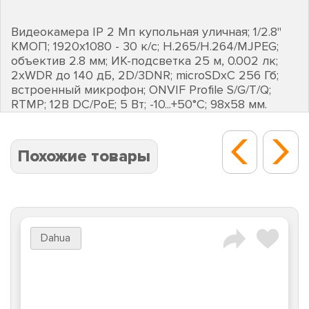
Видеокамера IP 2 Мп купольная уличная; 1/2.8"
КМОП; 1920х1080 - 30 к/с; H.265/H.264/MJPEG;
объектив 2.8 мм; ИК-подсветка 25 м, 0.002 лк;
2хWDR до 140 дБ, 2D/3DNR; microSDхC 256 Гб;
встроенный микрофон; ONVIF Profile S/G/T/Q;
RTMP; 12В DC/PoE; 5 Вт; -10...+50°C; 98х58 мм.
Похожие товары
Dahua