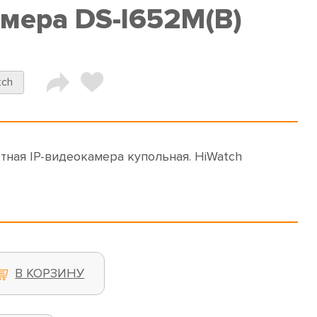
амера DS-I652M(B)
tch
тная IP-видеокамера купольная. HiWatch
В КОРЗИНУ