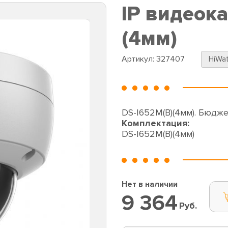
IP видеок
(4мм)
Артикул:
327407
HiWa
DS-I652M(B)(4мм). Бюдже
Комплектация:
DS-I652M(B)(4мм)
Нет в наличии
9 364
Руб.