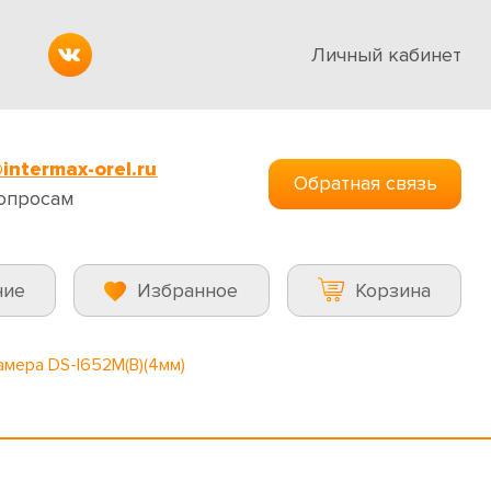
Личный кабинет
intermax-orel.ru
Обратная связь
опросам
ние
Избранное
Корзина
амера DS-I652M(B)(4мм)