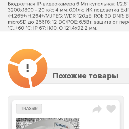
Бюджетная IP-видеокамера 6 Мп купольная; 1/2.8"
3200х1800 - 20 к/с; 4 мм; 0.01лк; ИК подсветка EхI
/H.265+/H.264+/MJPEG; WDR 120дБ; ROI; 3D DNR; B
microSD до 256Гб; 12 DC/POE; 6.5Вт; защита от пе
°C...+60 °C; IP 67; IK10; O 121.4х92.2 мм.
!
Похожие товары
TRASSIR