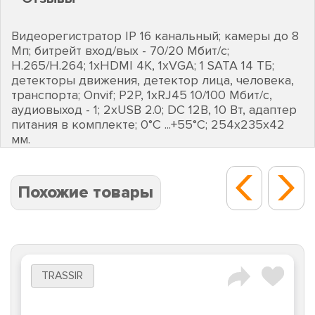
Видеорегистратор IP 16 канальный; камеры до 8
Мп; битрейт вход/вых - 70/20 Мбит/с;
H.265/H.264; 1хHDMI 4К, 1хVGA; 1 SATA 14 ТБ;
детекторы движения, детектор лица, человека,
транспорта; Onvif; P2P, 1хRJ45 10/100 Мбит/с,
аудиовыход - 1; 2хUSB 2.0; DC 12В, 10 Вт, адаптер
питания в комплекте; 0°C ...+55°C; 254х235х42
мм.
Похожие товары
TRASSIR