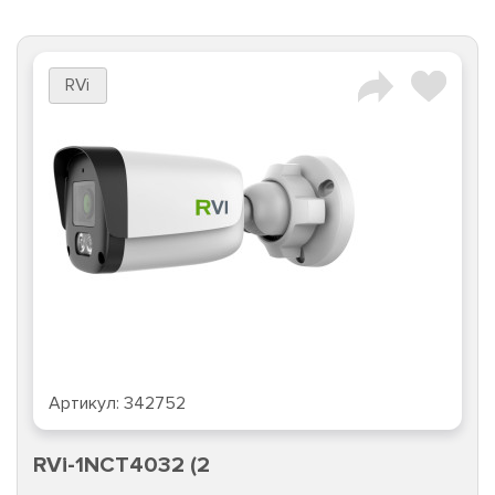
RVi
Артикул:
342752
RVi-1NCT4032 (2