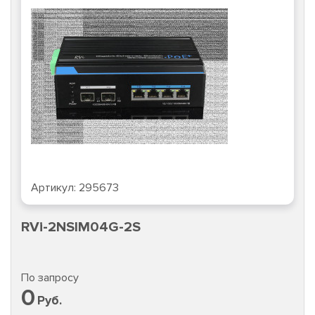
Артикул:
295673
RVi-2NSIM04G-2S
По запросу
0
Руб.