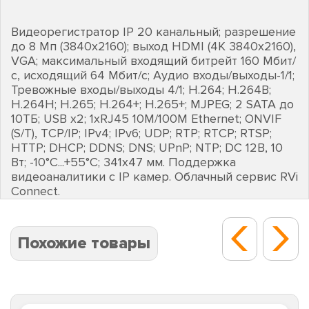
Видеорегистратор IP 20 канальный; разрешение
до 8 Мп (3840х2160); выход HDMI (4К 3840х2160),
VGA; максимальный входящий битрейт 160 Мбит/
с, исходящий 64 Мбит/с; Аудио входы/выходы-1/1;
Тревожные входы/выходы 4/1; H.264; H.264B;
H.264H; H.265; H.264+; H.265+; MJPEG; 2 SATA до
10ТБ; USB х2; 1хRJ45 10M/100M Ethernet; ONVIF
(S/T), TCP/IP; IPv4; IPv6; UDP; RTP; RTCP; RTSP;
HTTP; DHCP; DDNS; DNS; UPnP; NTP; DC 12В, 10
Вт; -10°C...+55°C; 341х47 мм. Поддержка
видеоаналитики с IP камер. Облачный сервис RVi
Connect.
Похожие товары