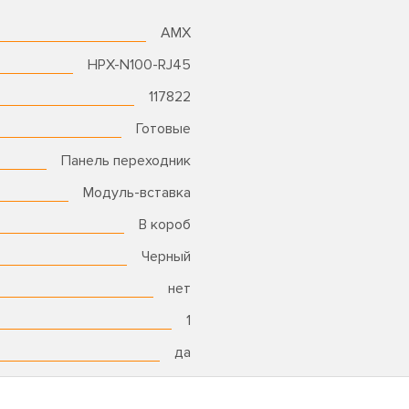
AMX
HPX-N100-RJ45
117822
Готовые
Панель переходник
Модуль-вставка
В короб
Черный
нет
1
да