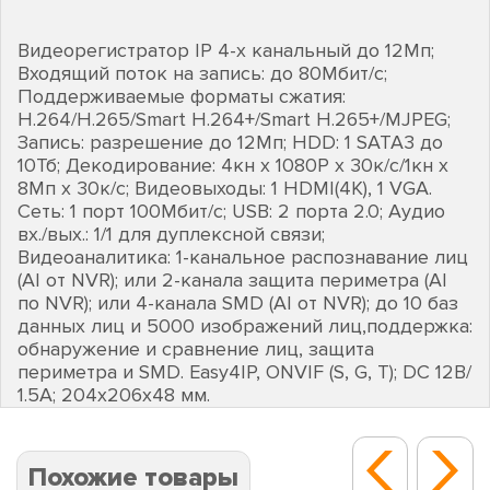
Видеорегистратор IP 4-х канальный до 12Мп;
Входящий поток на запись: до 80Мбит/с;
Поддерживаемые форматы сжатия:
H.264/H.265/Smart H.264+/Smart H.265+/MJPEG;
Запись: разрешение до 12Мп; HDD: 1 SATA3 до
10Тб; Декодирование: 4кн х 1080Р х 30к/с/1кн х
8Мп х 30к/с; Видеовыходы: 1 HDMI(4К), 1 VGA.
Сеть: 1 порт 100Мбит/с; USB: 2 порта 2.0; Аудио
вх./вых.: 1/1 для дуплексной связи;
Видеоаналитика: 1-канальное распознавание лиц
(AI от NVR); или 2-канала защита периметра (AI
по NVR); или 4-канала SMD (AI от NVR); до 10 баз
данных лиц и 5000 изображений лиц,поддержка:
обнаружение и сравнение лиц, защита
периметра и SMD. Easy4IP, ONVIF (S, G, T); DC 12В/
1.5A; 204х206х48 мм.
Похожие товары