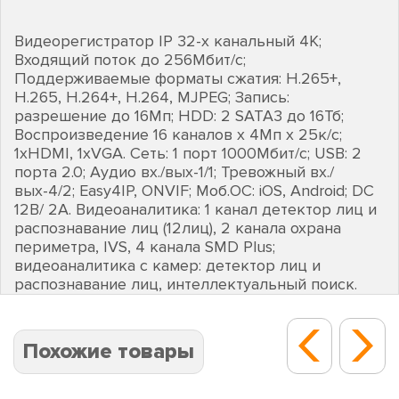
Видеорегистратор IP 32-х канальный 4K;
Входящий поток до 256Мбит/с;
Поддерживаемые форматы сжатия: H.265+,
H.265, H.264+, H.264, MJPEG; Запись:
разрешение до 16Мп; HDD: 2 SATA3 до 16Тб;
Воспроизведение 16 каналов х 4Мп х 25к/с;
1хHDMI, 1хVGA. Сеть: 1 порт 1000Мбит/с; USB: 2
порта 2.0; Аудио вх./вых-1/1; Тревожный вх./
вых-4/2; Easy4IP, ONVIF; Моб.ОС: iOS, Android; DC
12В/ 2А. Видеоаналитика: 1 канал детектор лиц и
распознавание лиц (12лиц), 2 канала охрана
периметра, IVS, 4 канала SMD Plus;
видеоаналитика с камер: детектор лиц и
распознавание лиц, интеллектуальный поиск.
Похожие товары