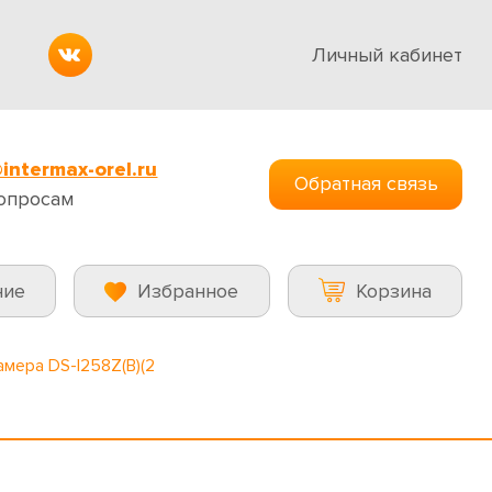
Личный кабинет
intermax-orel.ru
Обратная связь
опросам
ние
Избранное
Корзина
амера DS-I258Z(B)(2