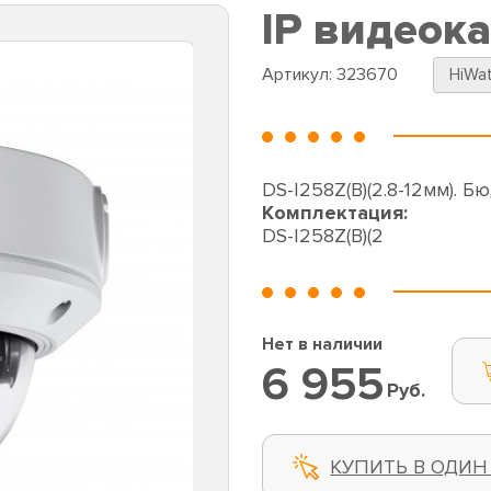
IP видеока
Артикул:
323670
HiWa
DS-I258Z(B)(2.8-12мм). 
Комплектация:
DS-I258Z(B)(2
Нет в наличии
6 955
Руб.
КУПИТЬ В ОДИН