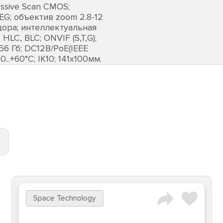
essive Scan CMOS;
EG; объектив zoom 2.8-12
дора; интеллектуальная
HLC, BLC; ONVIF (S,T,G);
56 Гб; DC12В/PoE(IEEE
...+60°C; IK10; 141х100мм.
Space Technology