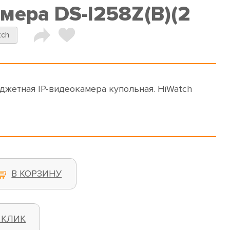
мера DS-I258Z(B)(2
tch
Бюджетная IP-видеокамера купольная. HiWatch
В КОРЗИНУ
 КЛИК