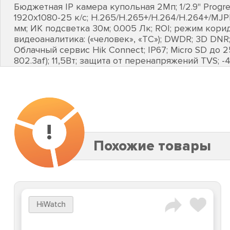
Бюджетная IP камера купольная 2Мп; 1/2.9'' Progr
1920х1080-25 к/с; H.265/H.265+/H.264/H.264+/MJP
мм; ИК подсветка 30м; 0.005 Лк; ROI; режим кори
видеоаналитика: («человек», «ТС»); DWDR; 3D DNR; 
Облачный сервис Hik Connect; IP67; Micro SD до 2
802.3af); 11,5Вт; защита от перенапряжений TVS; -40
!
Похожие товары
HiWatch