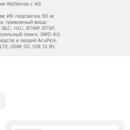
ая WizSense с 4G
м; ИК подсветка 50 м;
ик; тревожный вход/
; BLC, HLC, RTMP, RTSP,
ктуальный поиск, SMD 4.0,
едств и людей AcuPick,
TE, GSM; DC 12В; 12 Вт;