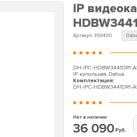
IP видеок
HDBW3441D
Артикул:
359400
Dahu
DH-IPC-HDBW3441DR1-AS
IP купольная. Dahua
Комплектация:
DH-IPC-HDBW3441DR1-AS
Нет в наличии
36 090
Руб.