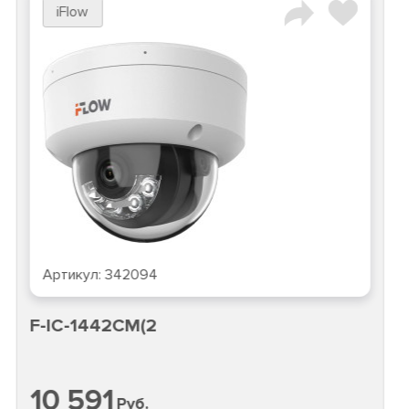
iFlow
Артикул:
342094
F-IC-1442CM(2
10 591
Руб.