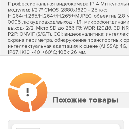
Профессиональная видеокамера IP 4 Мп купольн
модулем; 1/2.7" CMOS; 2880х1620 - 25 к/с;
H.264/H.265/H.264+/H.265+/MJPEG; объектив 2.8 м
0.005 лк; аудиовход/выход - 1/1, микрофон+динам
выход- 2/2; Micro SD до 256 Гб; WDR 120Дб, 3D NR
P2P; ONVIF (S/G/T), CGI; видеоаналитика: интелле
охрана периметра, обнаружение транспортных ср
интеллектуальная адаптация к сцене (AI SSA); 4G, L
IP67, IK10; -40...+60°C; 105х126 мм.
!
Похожие товары