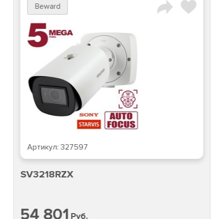
Beward
Артикул:
327597
SV3218RZX
54 801
Руб.