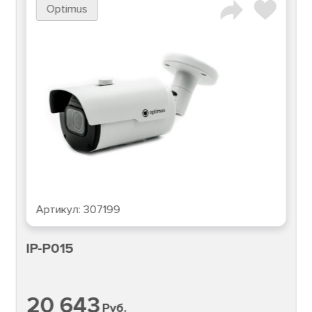
Optimus
Артикул:
307199
IP-P015
20 643
Руб.