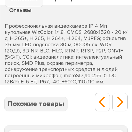
Отзывы
Профессиональная видеокамера IP 4 Мп
купольная WizColor; 1/1.8" CMOS; 2688х1520 - 20 к/
с; H.265+, H.265, H.264+, H.264, MJPEG; объектив
3.6 мм; LED подсветка 30 м; 0.0005 лк; WDR
120Дб, 3D NR; BLC, HLC, RTMP, RTSP, P2P; ONVIF
(S/G/T), CGI; видеоаналитика: интеллектуальный
поиск, SMD Plus, охрана периметра,
обнаружение транспортных средств и людей;
встроенный микрофон; microSD до 256Гб; DC
12В/PoE; 6 Вт; IP67; -40...+60°C; 110х110 мм.
Похожие товары