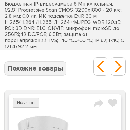
Бюджетная IP-видеокамера 6 Мп купольная;
1/2.8" Progressive Scan CMOS; 3200х1800 - 20 к/с;
2.8 мм; 0.01лк; ИК подсветка EхIR 30 м;
H.265/H.264 /H.265+/H.264+/MJPEG; WDR 120дБ;
ROI; 3D DNR; BLC; ONVIF; микрофон; microSD до
256Гб; 12 DC/POE; 6.5Вт; защита от
перенапряжений TVS; -40 °C...+60 °C; IP 67; IK10; O
121.4х92.2 мм.
Похожие товары
Hikvision