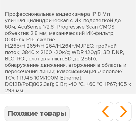
Профессиональная видеокамера IP 8 Мп
уличная цилиндрическая с ИК подсветкой до
60м, AcuSense 1/2.8" Progressive Scan CMOS;
объектив 2.8 мм; механический ИК-фильтр;
0.005лк F1.6; сжатие
H.265/H.265+/H.264/H.264+/MJPEG; тройной
поток; 3840 х 2160 -20к/с; WDR 120дБ, 3D DNR,
BLC, ROI, слот для microSD до 256Гб;
обнаружение движения, вторжения в область и
пересечения линии; классификация «человек/
ТС»; 1 RJ45 10M/100M Ethernet;
DC12В/PoE(802.3af); 9 Вт; -40 °C...+60 °C; IP67; 105 х
293 мм.
Похожие товары