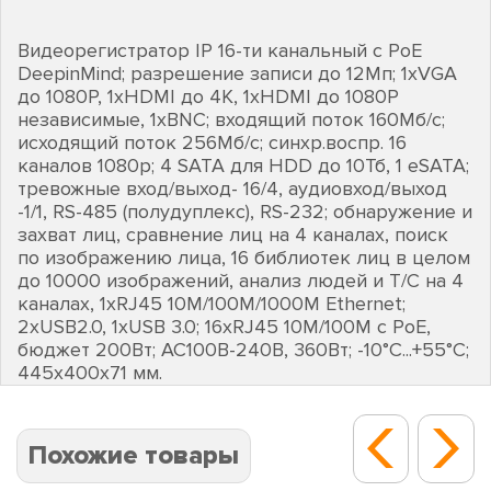
Видеорегистратор IP 16-ти канальный c PoE
DeepinMind; разрешение записи до 12Мп; 1хVGA
до 1080Р, 1хHDMI до 4К, 1хHDMI до 1080Р
независимые, 1хBNC; входящий поток 160Мб/с;
исходящий поток 256Мб/с; синхр.воспр. 16
каналов 1080р; 4 SATA для HDD до 10Тб, 1 eSATA;
тревожные вход/выход- 16/4, аудиовход/выход
-1/1, RS-485 (полудуплекс), RS-232; обнаружение и
захват лиц, сравнение лиц на 4 каналах, поиск
по изображению лица, 16 библиотек лиц в целом
до 10000 изображений, анализ людей и Т/С на 4
каналах, 1хRJ45 10M/100M/1000M Ethernet;
2хUSB2.0, 1хUSB 3.0; 16хRJ45 10M/100M с PоE,
бюджет 200Вт; AC100В-240В, 360Вт; -10°C...+55°C;
445х400х71 мм.
Похожие товары