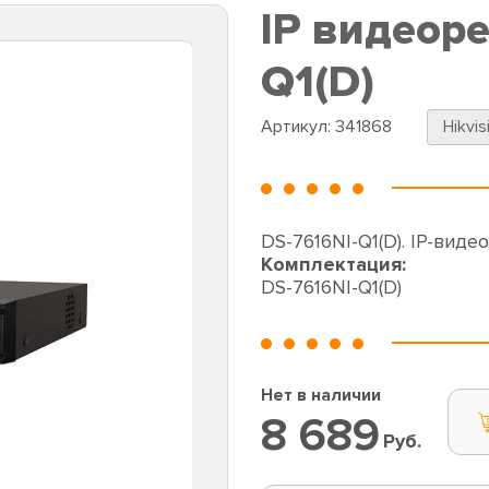
IP видеоре
Q1(D)
Артикул:
341868
Hikvis
DS-7616NI-Q1(D). IP-виде
Комплектация:
DS-7616NI-Q1(D)
Нет в наличии
8 689
Руб.