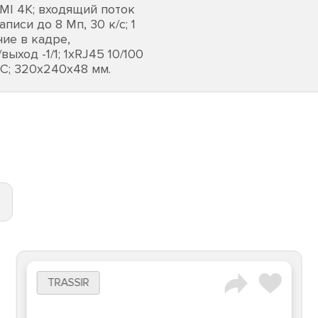
DMI 4K; входящий поток
писи до 8 Мп, 30 к/с; 1
ие в кадре,
ыход -1/1; 1хRJ45 10/100
5°C; 320х240х48 мм.
TRASSIR