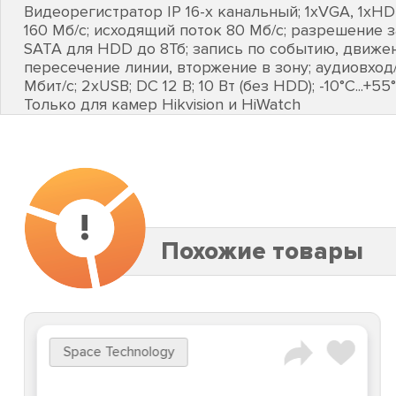
Видеорегистратор IP 16-х канальный; 1хVGA, 1хH
160 Мб/с; исходящий поток 80 Мб/с; разрешение за
SATA для HDD до 8Тб; запись по событию, движен
пересечение линии, вторжение в зону; аудиовход/в
Мбит/с; 2хUSB; DC 12 В; 10 Вт (без HDD); -10°C...+5
Только для камер Hikvision и HiWatch
!
Похожие товары
Space Technology