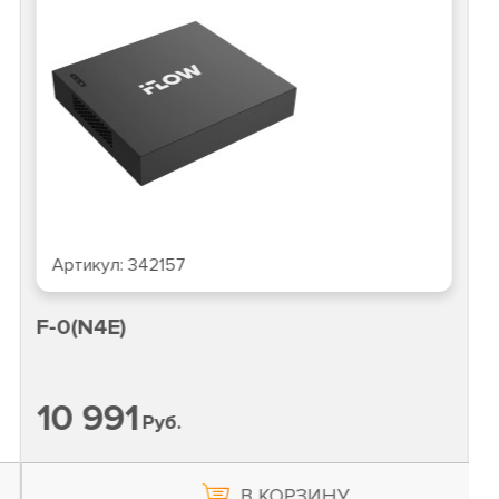
Артикул:
342157
F-0(N4E)
10 991
Руб.
В КОРЗИНУ