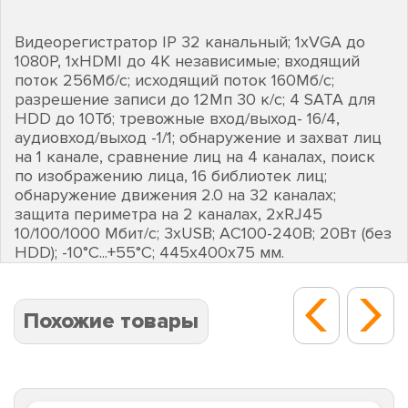
Видеорегистратор IP 32 канальный; 1хVGA до
1080Р, 1хHDMI до 4К независимые; входящий
поток 256Мб/с; исходящий поток 160Мб/с;
разрешение записи до 12Мп 30 к/с; 4 SATA для
HDD до 10Тб; тревожные вход/выход- 16/4,
аудиовход/выход -1/1; обнаружение и захват лиц
на 1 канале, сравнение лиц на 4 каналах, поиск
по изображению лица, 16 библиотек лиц;
обнаружение движения 2.0 на 32 каналах;
защита периметра на 2 каналах, 2хRJ45
10/100/1000 Мбит/с; 3хUSB; АC100-240В; 20Вт (без
HDD); -10°C...+55°C; 445х400х75 мм.
Похожие товары