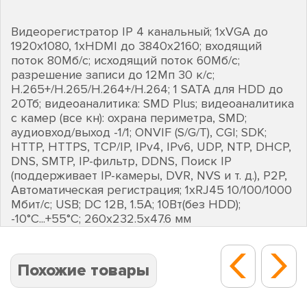
Видеорегистратор IP 4 канальный; 1хVGA до
1920х1080, 1хHDMI до 3840х2160; входящий
поток 80Мб/с; исходящий поток 60Мб/с;
разрешение записи до 12Мп 30 к/с;
H.265+/H.265/H.264+/H.264; 1 SATA для HDD до
20Тб; видеоаналитика: SMD Plus; видеоаналитика
с камер (все кн): охрана периметра, SMD;
аудиовход/выход -1/1; ONVIF (S/G/T), CGI; SDK;
HTTP, HTTPS, TCP/IP, IPv4, IPv6, UDP, NTP, DHCP,
DNS, SMTP, IP-фильтр, DDNS, Поиск IP
(поддерживает IP-камеры, DVR, NVS и т. д.), P2P,
Автоматическая регистрация; 1хRJ45 10/100/1000
Мбит/с; USB; DC 12В, 1.5А; 10Вт(без HDD);
-10°C...+55°C; 260х232.5х47.6 мм
Похожие товары