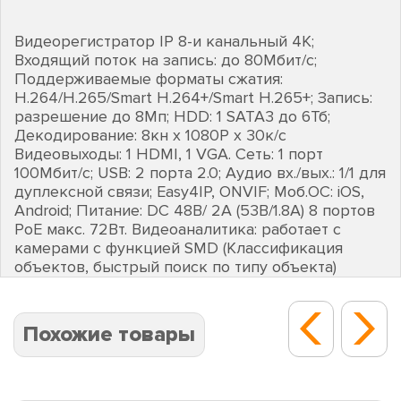
Видеорегистратор IP 8-и канальный 4K;
Входящий поток на запись: до 80Мбит/с;
Поддерживаемые форматы сжатия:
H.264/H.265/Smart H.264+/Smart H.265+; Запись:
разрешение до 8Мп; HDD: 1 SATA3 до 6Тб;
Декодирование: 8кн х 1080Р х 30к/с
Видеовыходы: 1 HDMI, 1 VGA. Сеть: 1 порт
100Мбит/с; USB: 2 порта 2.0; Аудио вх./вых.: 1/1 для
дуплексной связи; Easy4IP, ONVIF; Моб.ОС: iOS,
Android; Питание: DC 48В/ 2А (53В/1.8А) 8 портов
PoE макс. 72Вт. Видеоаналитика: работает с
камерами с функцией SMD (Классификация
объектов, быстрый поиск по типу объекта)
Похожие товары