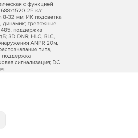
ическая с функцией
2688х1520-25 к/с;
 8-32 мм; ИК подсветка
он, динамик; тревожные
S-485, поддержка
дБ; 3D DNR; HLC, BLC,
обнаружения ANPR 20м,
распознавание типа,
а; поддержка
ковая сигнализация; DC
м.