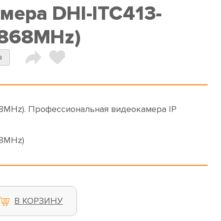
мера DHI-ITC413-
(868MHz)
a
8MHz). Профессиональная видеокамера IP
68MHz)
В КОРЗИНУ