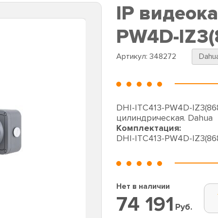
IP видеока
PW4D-IZ3
Артикул:
348272
Dahu
DHI-ITC413-PW4D-IZ3(86
цилиндрическая. Dahua
Комплектация:
DHI-ITC413-PW4D-IZ3(8
Нет в наличии
74 191
Руб.