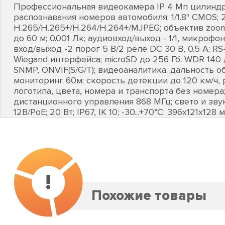
Профессиональная видеокамера IP 4 Мп цилиндр
распознавания номеров автомобиля; 1/1.8" CMOS; 
H.265/H.265+/H.264/H.264+/MJPEG; объектив zoom
до 60 м; 0.001 Лк; аудиовход/выход - 1/1, микроф
вход/выход -2 порог 5 В/2 реле DC 30 В, 0.5 А; R
Wiegand интерфейса; microSD до 256 Гб; WDR 140 
SNMP, ONVIF(S/G/T); видеоаналитика: дальность 
мониторинг 60м; скорость детекции до 120 км/ч, 
логотипа, цвета, номера и транспорта без номер
дистанционного управления 868 МГц; свето и зву
12В/PoE; 20 Вт; IP67, IK 10; -30...+70°C; 396х121х128 м
!
Похожие товары