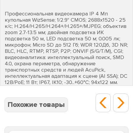
Профессиональная видеокамера IP 4 Мп
купольная WizSense; 1/2.9" CMOS; 2688х1520 - 25
к/с; H.264/H.265/H.264+/H.265+/MJPEG; объектив
zoom 2.7-13.5 мм; двойная подсветка ИК
подсветка 50 м, LED подсветка 50 м; 0.005 лк;
микрофон; Micro SD до 512 Гб; WDR 120Дб, 3D NR;
BLC, HLC, RTMP, RTSP, P2P; ONVIF (S/G/T/М), CGI;
видеоаналитика: интеллектуальный поиск, SMD
4.0, охрана периметра, обнаружение
транспортных средств и людей AcuPick,
интеллектуальная адаптация к сцене (AI SSA); DC
12В/PoE; 11 Вт; IP67, IK10; -30...+60°C; 94х122 мм.
Похожие товары